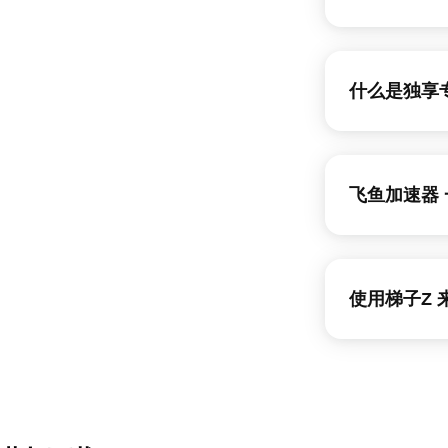
如果没有订阅专属 I
器永久免费苹果
个动态 IP，这意
这样做是为了确
保密。共享或动态
独享专线是最顶
不意味着专用 I
线，除了拥有有了
过专用 IP 地址
节点的频宽、流
限制的网络，从
是最高级的尊荣服
专用 IP 地址
止被平台风控，避
快连下载 - 【官
一的 像一个动态I
ChatGPT等
Log 政策，透过
IP 地址，您的 I
仍保持自由联网
新水母加速器下
种VPN-火种VP
会进行任何纪录
费加速器-加速器
当然！小米手机挂
facebook油管
教程，全面保护您
输采用银行级TL