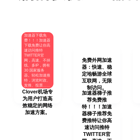
加速器下载免
费！！！加速器
下载免费让你高
速访问推特
TWITTER官
免费外网加速
网，高速、不掉
线、多IP，拥有
器：快速、稳
30 国家服务
定地畅游全球
器。轻松加速推
特，浏览时政、
互联网，无限
发推、投票……
制访问。
Clover机场专
加速器梯子推
为用户打造高
荐免费推
效稳定的网络
特！！！加速
加速方案。
器梯子推荐免
费推特让你高
速访问推特
TWITTER官